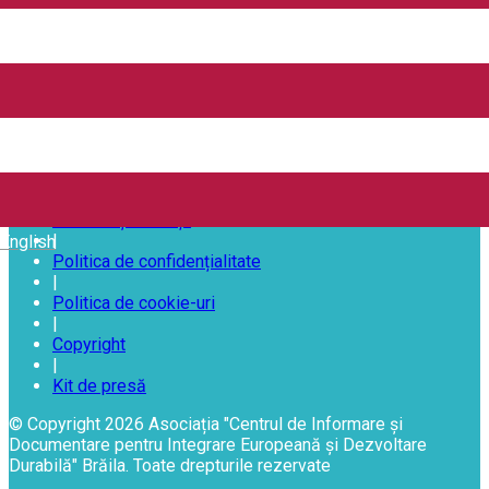
URMĂREȘTE-NE PE
Despre noi
|
Contactează-ne
|
Termeni și condiții
|
English
Politica de confidențialitate
|
Politica de cookie-uri
|
Copyright
|
Kit de presă
© Copyright 2026 Asociația "Centrul de Informare și
Documentare pentru Integrare Europeană și Dezvoltare
Durabilă" Brăila. Toate drepturile rezervate