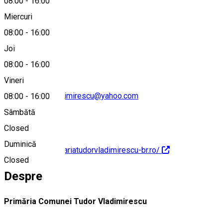
08:00
-
16:00
Miercuri
08:00
-
16:00
0239 613 284
Joi
08:00
-
16:00
Vineri
primariatudorvladimirescu@yahoo.com
08:00
-
16:00
Sâmbătă
Closed
Duminică
https://www.primariatudorvladimirescu-br.ro/
Closed
Despre
Primăria Comunei Tudor Vladimirescu