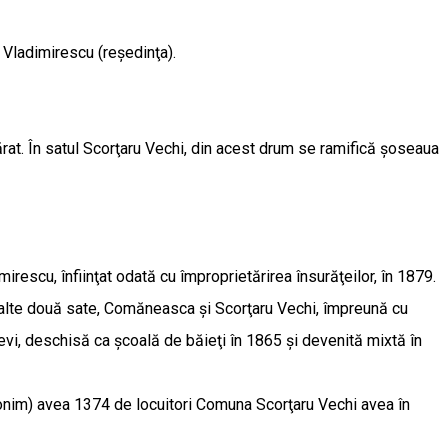
Vladimirescu (reşedinţa).
rat. În satul Scorţaru Vechi, din acest drum se ramifică şoseaua
irescu, înfiinţat odată cu împroprietărirea însurăţeilor, în 1879.
lelalte două sate, Comăneasca şi Scorţaru Vechi, împreună cu
evi, deschisă ca şcoală de băieţi în 1865 şi devenită mixtă în
monim) avea 1374 de locuitori Comuna Scorţaru Vechi avea în