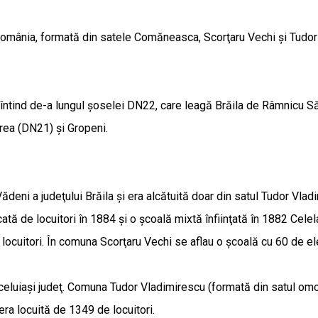
România, formată din satele Comăneasca, Scorţaru Vechi şi Tudor 
e întind de-a lungul şoselei DN22, care leagă Brăila de Râmnicu Să
rea (DN21) şi Gropeni.
deni a judeţului Brăila şi era alcătuită doar din satul Tudor Vladim
cată de locuitori în 1884 şi o şcoală mixtă înfiinţată în 1882 Ce
locuitori. În comuna Scorţaru Vechi se aflau o şcoală cu 60 de el
aceluiaşi judeţ. Comuna Tudor Vladimirescu (formată din satul o
ra locuită de 1349 de locuitori.