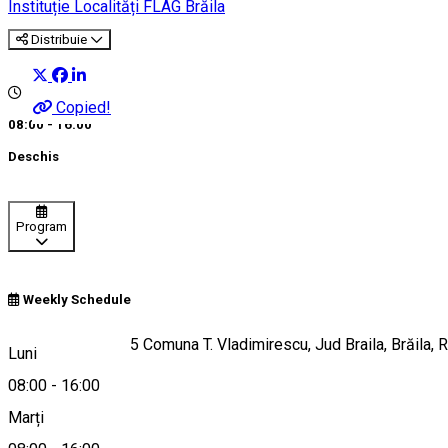
Instituție
Localități FLAG Brăila
Distribuie
Copied!
08:00 - 16:00
Deschis
Program
Weekly Schedule
Str. Principală, nr. 5 Comuna T. Vladimirescu, Jud Braila, Brăila,
Luni
08:00
-
16:00
Marți
Hartă