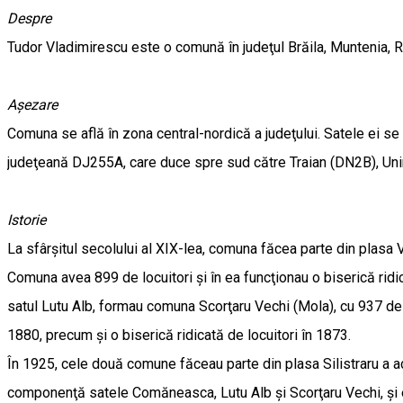
Despre
Tudor Vladimirescu este o comună în judeţul Brăila, Muntenia, 
Așezare
Comuna se află în zona central-nordică a judeţului. Satele ei s
judeţeană DJ255A, care duce spre sud către Traian (DN2B), Uni
Istorie
La sfârşitul secolului al XIX-lea, comuna făcea parte din plasa Vă
Comuna avea 899 de locuitori şi în ea funcţionau o biserică ridi
satul Lutu Alb, formau comuna Scorţaru Vechi (Mola), cu 937 de 
1880, precum şi o biserică ridicată de locuitori în 1873.
În 1925, cele două comune făceau parte din plasa Silistraru a 
componenţă satele Comăneasca, Lutu Alb şi Scorţaru Vechi, şi e