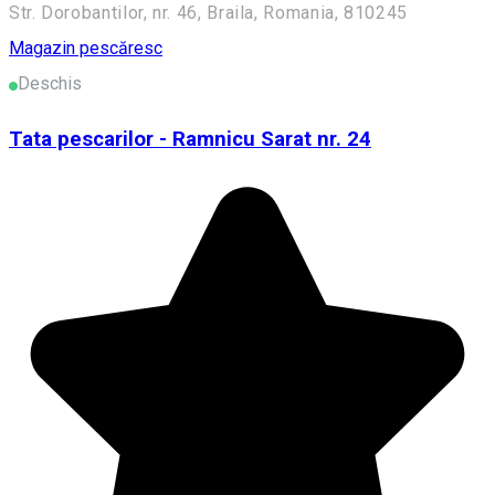
Str. Dorobantilor, nr. 46, Braila, Romania, 810245
Magazin pescăresc
Deschis
Tata pescarilor - Ramnicu Sarat nr. 24