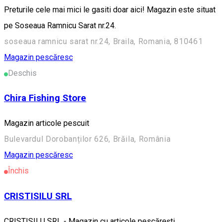
Preturile cele mai mici le gasiti doar aici! Magazin este situat
pe Soseaua Ramnicu Sarat nr.24.
soseaua ramnicu sarat nr.24, Braila, Romania, 810461
Magazin pescăresc
Deschis
Chira Fishing Store
Magazin articole pescuit
Bulevardul Dorobanților 626, Brăila, România
Magazin pescăresc
Închis
CRISTISILU SRL
CRISTISILU SRL - Magazin cu articole pescărești.