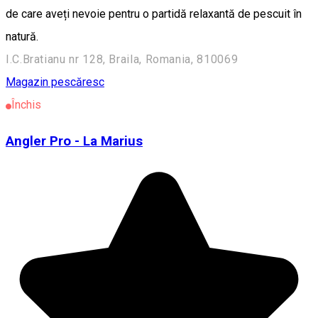
de care aveți nevoie pentru o partidă relaxantă de pescuit în
natură.
I.C.Bratianu nr 128, Braila, Romania, 810069
Magazin pescăresc
Închis
Angler Pro - La Marius