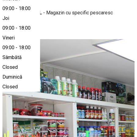
09:00
-
18:00
RIVERTRANS SRL
- Magazin cu specific pescaresc
Joi
Photo Gallery
09:00
-
18:00
Vineri
09:00
-
18:00
Sâmbătă
Closed
Duminică
Closed