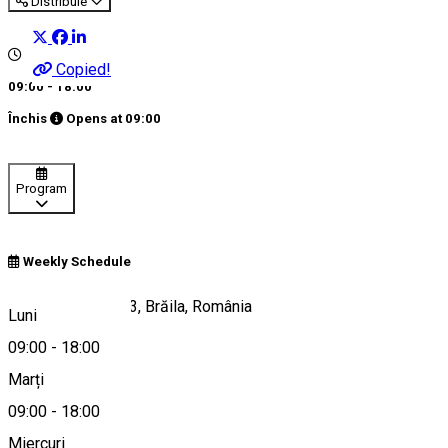
Distribuie
Copied!
09:00 - 18:00
Închis
Opens at
09:00
Program
Weekly Schedule
Strada Chișinău 33, Brăila, România
Luni
09:00
-
18:00
Marți
Hartă
09:00
-
18:00
Despre
Miercuri