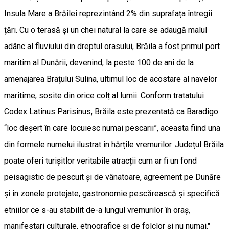
Insula Mare a Brăilei reprezintând 2% din suprafața întregii
țări. Cu o terasă și un chei natural la care se adaugă malul
adânc al fluviului din dreptul orasului, Brăila a fost primul port
maritim al Dunării, devenind, la peste 100 de ani de la
amenajarea Brațului Sulina, ultimul loc de acostare al navelor
maritime, sosite din orice colț al lumii. Conform tratatului
Codex Latinus Parisinus, Brăila este prezentată ca Baradigo
“loc deșert în care locuiesc numai pescarii”, aceasta fiind una
din formele numelui ilustrat în hărțile vremurilor. Județul Brăila
poate oferi turișitlor veritabile atracții cum ar fi un fond
peisagistic de pescuit și de vânatoare, agreement pe Dunăre
și în zonele protejate, gastronomie pescărească și specifică
etniilor ce s-au stabilit de-a lungul vremurilor în oraș,
manifestari culturale, etnografice și de folclor și nu numai."