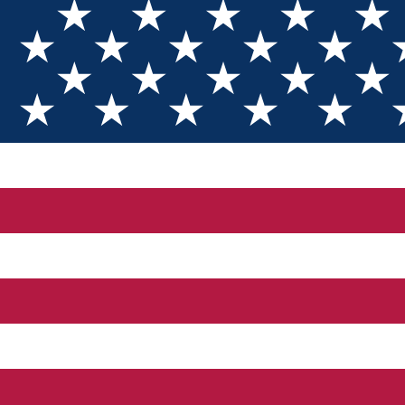
Asociatia "Centrul de Informare si Documentare
pentru Integrare Europeana si Dezvoltare
Durabila" Braila
Asociatia „Centrul de Informare si Documentare pentru
Integrare Europeana si Dezvoltare Durabila” Braila, este
organizatia constituita in anul 2005, la initiativa Consiliului
Judetean Braila, la care au aderat consilile locale de pe raza
judetului Braila. Asociatia este o entitate juridica de drept
privat ce are in prezent 35 de membri si promoveaza
interesele colectivitatilor locale din judetul Braila in contextul
stabilirii relatiilor de cooperare cu institutii publice si private
din tara si strainatate, precum si a practicilor si conceptelor
europene pentru dezvoltare durabila. Asociatia C.I.D.I.E.D.D.