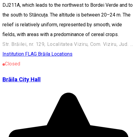
DJ211A, which leads to the northwest to Bordei Verde and to
the south to Stăncuța. The altitude is between 20–24 m. The
relief is relatively uniform, represented by smooth, wide
fields, with areas with a predominance of cereal crops.
Str. Brăilei, nr. 129, Localitatea Viziru, Com. Viziru, Jud. Brăila, Romania
Institution
FLAG Brăila Locations
Closed
Brăila City Hall