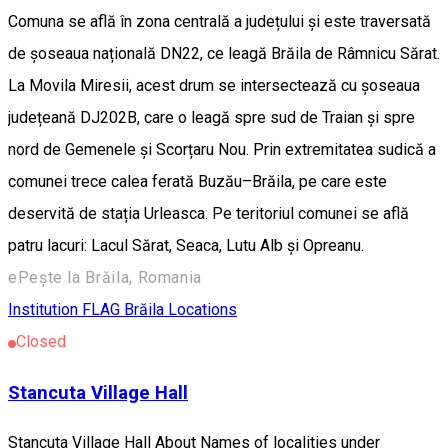
Comuna se află în zona centrală a județului și este traversată
de șoseaua națională DN22, ce leagă Brăila de Râmnicu Sărat.
La Movila Miresii, acest drum se intersectează cu șoseaua
județeană DJ202B, care o leagă spre sud de Traian și spre
nord de Gemenele și Scorțaru Nou. Prin extremitatea sudică a
comunei trece calea ferată Buzău–Brăila, pe care este
deservită de stația Urleasca. Pe teritoriul comunei se află
patru lacuri: Lacul Sărat, Seaca, Lutu Alb și Opreanu.
ePește la Brăila, Romania
Institution
FLAG Brăila Locations
Closed
Stancuta Village Hall
Stancuta Village Hall About Names of localities under